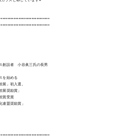
*******************************
*******************************
ラス創設者 小谷眞三氏の長男
ラスを始める
藝館展」初入選。
芸館展奨励賞」
藝館賞受賞
文化連盟奨励賞」
*******************************