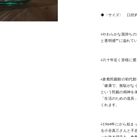
◆〈サイズ〉 口径約1
⁂やわらかな面持ちの
と透明感**に溢れて
⁂六十年近く皆様に
⁂倉敷民藝館の初代
「健康で、無駄がな
という民藝の精神を
「生活のための道具
くれます。
⁂1964年にから始
る小谷真三さんと子
った吹き硝子を、倉