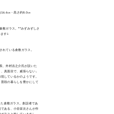
6.6㎝・高さ約8.0㎝
倉敷ガラス。**みずみずしさ
います⁂
愛されている倉敷ガラス。
館長、外村吉之介氏が説いた
く、真面目で、威張らない」
体現しているかのようです。
」普段の暮らしを豊かにして
まった倉敷ガラス。創設者であ
息である、小谷栄次さんが作
敷ガラスと称しています⁂