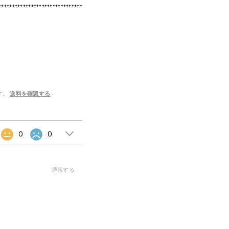
*******************************
す。
送料を確認する
0
0
通報する