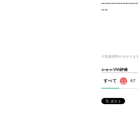
**********************
****
※別途送料がかかりま
ショップの評価
すべて
47