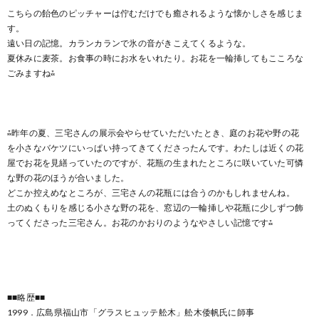
こちらの飴色のピッチャーは佇むだけでも癒されるような懐かしさを感じま
す。
遠い日の記憶。カランカランで氷の音がきこえてくるような。
夏休みに麦茶。お食事の時にお水をいれたり。お花を一輪挿してもこころな
ごみますね⁂
⁂昨年の夏、三宅さんの展示会やらせていただいたとき、庭のお花や野の花
を小さなバケツにいっぱい持ってきてくださったんです。わたしは近くの花
屋でお花を見繕っていたのですが、花瓶の生まれたところに咲いていた可憐
な野の花のほうが合いました。
どこか控えめなところが、三宅さんの花瓶には合うのかもしれませんね。
土のぬくもりを感じる小さな野の花を、窓辺の一輪挿しや花瓶に少しずつ飾
ってくださった三宅さん。お花のかおりのようなやさしい記憶です⁂
■■略歴■■
1999．広島県福山市「グラスヒュッテ舩木」舩木倭帆氏に師事