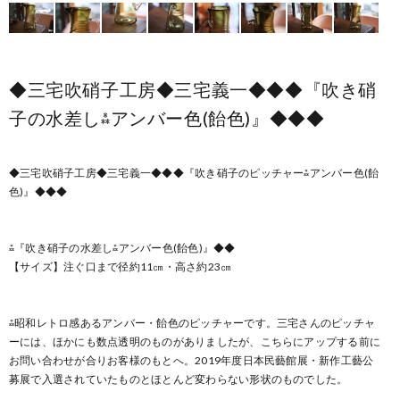
◆三宅吹硝子工房◆三宅義一◆◆◆『吹き硝
子の水差し⁂アンバー色(飴色)』◆◆◆
◆三宅吹硝子工房◆三宅義一◆◆◆『吹き硝子のピッチャー⁂アンバー色(飴
色)』◆◆◆
⁂『吹き硝子の水差し⁂アンバー色(飴色)』◆◆
【サイズ】注ぐ口まで径約11㎝・高さ約23㎝
⁂昭和レトロ感あるアンバー・飴色のピッチャーです。三宅さんのピッチャ
ーには、ほかにも数点透明のものがありましたが、こちらにアップする前に
お問い合わせが合りお客様のもとへ。2019年度日本民藝館展・新作工藝公
募展で入選されていたものとほとんど変わらない形状のものでした。