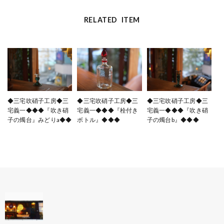
RELATED ITEM
◆三宅吹硝子工房◆三
◆三宅吹硝子工房◆三
◆三宅吹硝子工房◆三
宅義一◆◆◆『吹き硝
宅義一◆◆◆『栓付き
宅義一◆◆◆『吹き硝
子の燭台』みどりa◆◆
ボトル』◆◆◆
子の燭台b』◆◆◆
◆
¥7,700
¥6,600
¥8,800