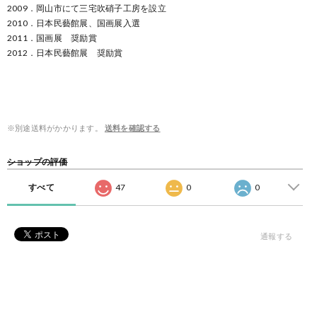
2009．岡山市にて三宅吹硝子工房を設立
2010．日本民藝館展、国画展入選
2011．国画展 奨励賞
2012．日本民藝館展 奨励賞
※別途送料がかかります。
送料を確認する
ショップの評価
すべて
47
0
0
通報する