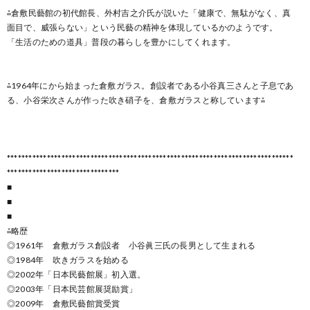
⁂倉敷民藝館の初代館長、外村吉之介氏が説いた「健康で、無駄がなく、真
面目で、威張らない」という民藝の精神を体現しているかのようです。
「生活のための道具」普段の暮らしを豊かにしてくれます。
⁂1964年にから始まった倉敷ガラス。創設者である小谷真三さんと子息であ
る、小谷栄次さんが作った吹き硝子を、倉敷ガラスと称しています⁂
*******************************************************************************
*******************************
■
■
■
⁂略歴
◎1961年 倉敷ガラス創設者 小谷眞三氏の長男として生まれる
◎1984年 吹きガラスを始める
◎2002年「日本民藝館展」初入選。
◎2003年「日本民芸館展奨励賞」
◎2009年 倉敷民藝館賞受賞