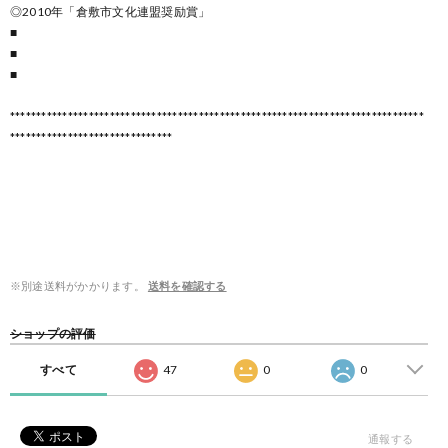
◎2010年「倉敷市文化連盟奨励賞」
■
■
■
*******************************************************************************
*******************************
※別途送料がかかります。
送料を確認する
ショップの評価
すべて
47
0
0
通報する