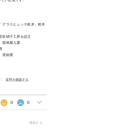
市「グラスヒュッテ舩木」舩木
三宅吹硝子工房を設立
展、国画展入選
賞
展 奨励賞
す。
送料を確認する
0
0
通報する