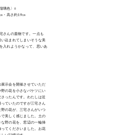
瑠璃色〉⁂
㎝・高さ約19㎝
三宅さんの蓋物です。一点も
吸い込まれてしまいそうな美
何を入れようかなって、思いあ
の展示会を開催させていただ
や野の花を小さなバケツにい
ださったんです。わたしは近
繕っていたのですが三宅さん
な野の花が、三宅さんがいつ
うで美しく感じました。土の
さな野の花を、窓辺の一輪挿
飾ってくださいました。お花
さしい記憶です。