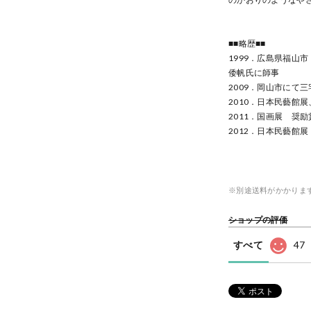
■■略歴■■
1999．広島県福山
倭帆氏に師事
2009．岡山市にて
2010．日本民藝館
2011．国画展 奨励
2012．日本民藝館
※別途送料がかかりま
ショップの評価
すべて
47