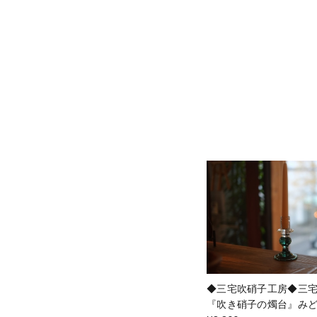
◆三宅吹硝子工房◆三
『吹き硝子の燭台』みど