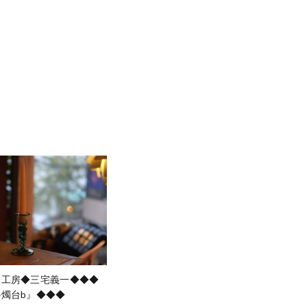
子工房◆三宅義一◆◆◆
燭台b』◆◆◆