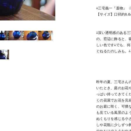
⁂三宅義一『蓋物』〈
【サイズ】口径約8.8
⁂深い透明感のある
の。窓辺に飾ると、
しい色です⁂でも、
ぐねるたのしみも。⁂
昨年の夏、三宅さん
いたとき、庭のお花
っぱい持ってきてく
くの花屋でお花を見
のお庭に咲く、可憐
も見ている風景のよ
ぬくもりを感じる小
しや花瓶に少しずつ
のかおりのようなや