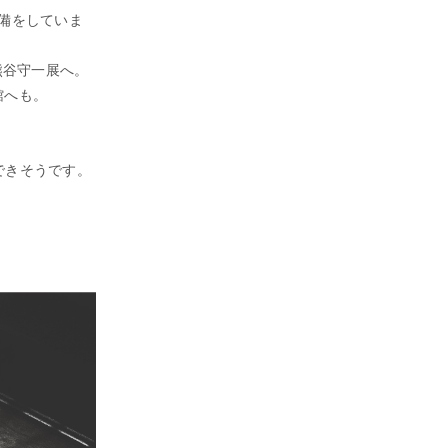
備をしていま
熊谷守一展へ。
館へも。
できそうです。