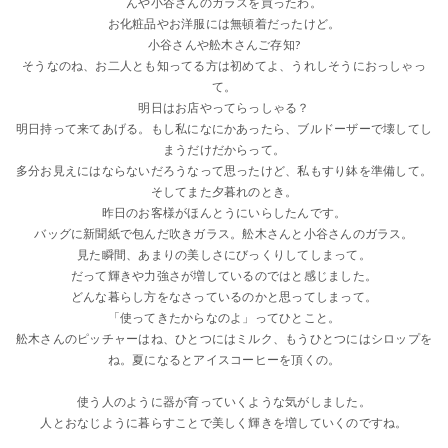
んや小谷さんのガラスを買ったわ。
お化粧品やお洋服には無頓着だったけど。
小谷さんや舩木さんご存知?
そうなのね、お二人とも知ってる方は初めてよ、うれしそうにおっしゃっ
て。
明日はお店やってらっしゃる？
明日持って来てあげる。もし私になにかあったら、ブルドーザーで壊してし
まうだけだからって。
多分お見えにはならないだろうなって思ったけど、私もすり鉢を準備して。
そしてまた夕暮れのとき。
昨日のお客様がほんとうにいらしたんです。
バッグに新聞紙で包んだ吹きガラス。舩木さんと小谷さんのガラス。
見た瞬間、あまりの美しさにびっくりしてしまって。
だって輝きや力強さが増しているのではと感じました。
どんな暮らし方をなさっているのかと思ってしまって。
「使ってきたからなのよ」ってひとこと。
舩木さんのピッチャーはね、ひとつにはミルク、もうひとつにはシロップを
ね。夏になるとアイスコーヒーを頂くの。
使う人のように器が育っていくような気がしました。
人とおなじように暮らすことで美しく輝きを増していくのですね。