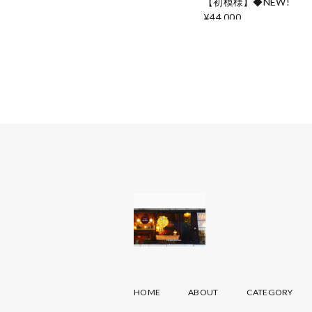
【初模様】◆NEW!
¥44,000
HOME
ABOUT
CATEGORY