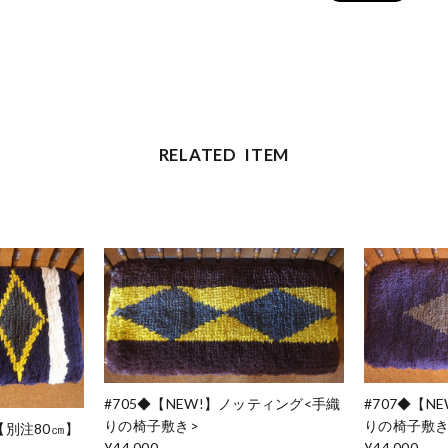
RELATED ITEM
#705◆【NEW!】ノッティング<手織
#707◆【N
りの椅子敷き>
りの椅子敷き
【別注80㎝】
¥44,000
¥44,000