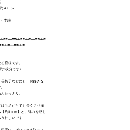
茶
×約４０㎝
糸・木綿
□□■■□□■■□□■■□□■□□■■□□■
■■□□■□□■■□□■
なる模様です。
約2枚分です>
、長椅子などにも、お好きな
す。
ろんたっぷり。
グは毛足がとても長く切り揃
も【約5ｃｍ】と、弾力を感じ
もうれしいです。
、両手いっぱいに抱え込むよ