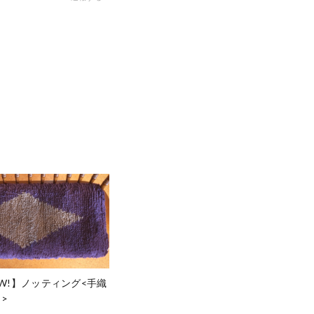
EW!】ノッティング<手織
>