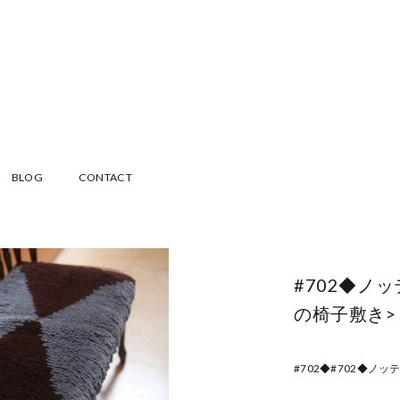
BLOG
CONTACT
#702◆ノ
の椅子敷き>
#702◆#702◆ノ