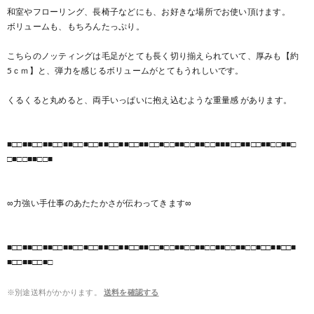
和室やフローリング、長椅子などにも、お好きな場所でお使い頂けます。
ボリュームも、もちろんたっぷり。
こちらのノッティングは毛足がとても長く切り揃えられていて、厚みも【約
5ｃｍ】と、弾力を感じるボリュームがとてもうれしいです。
くるくると丸めると、両手いっぱいに抱え込むような重量感 があります。
■□□■■□□■■□□■■□□■□□■■□□■■□□■■□□■□□■■□□■■□□■■■□□■■□□■■□□■■□
□■□□■■□□■
∞力強い手仕事のあたたかさが伝わってきます∞
■□□■■□□■■□□■■□□■□□■■□□■■□□■■□□■□□■■□□■■□□■■□□■■□□■□□■■□□■
■□□■■□□■□
※別途送料がかかります。
送料を確認する