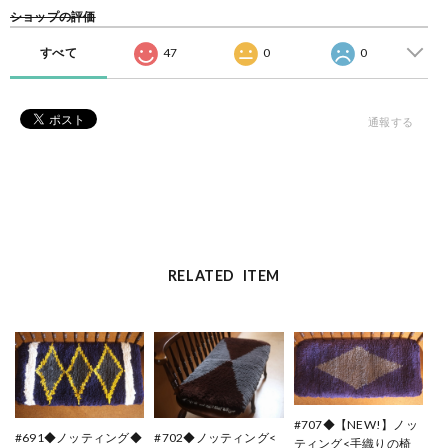
ショップの評価
すべて
47
0
0
通報する
RELATED ITEM
#707◆【NEW!】ノッ
#691◆ノッティング◆
#702◆ノッティング<
ティング<手織りの椅